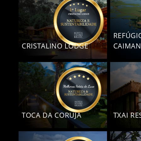
REFÚGI
CRISTALINO LODGE
CAIMA
TOCA DA CORUJA
TXAI R