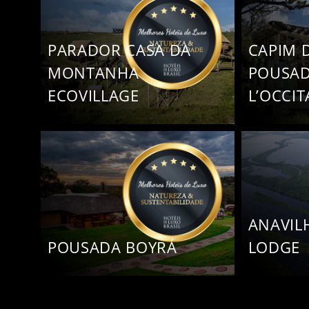
PARADOR CASA DA
CAPIM 
MONTANHA
POUSAD
ECOVILLAGE
L’OCCI
ANAVIL
POUSADA BOYRÁ
LODGE