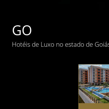
GO
Hotéis de Luxo no estado de Goiá