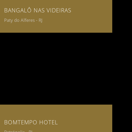
BANGALÔ NAS VIDEIRAS
Paty do Alferes - RJ
BOMTEMPO HOTEL