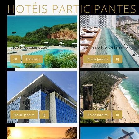
HOTÉIS PARTICIPANTES
Club Med Trancoso
Emiliano Rio de Janeiro
BA
Trancoso
Rio de Janeiro
RJ
Hilton Barra
Hotel Nacional
Rio de Janeiro
RJ
Rio de Janeiro
RJ