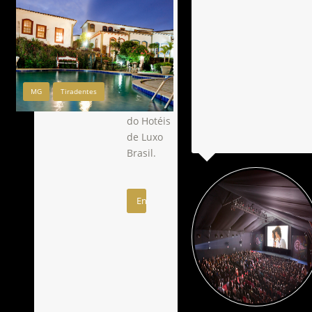
ou
solicite
pelo
Desejo
nosso formulário.
receber
Pousada Pequena Tiradentes
novidades
e material
MG
Tiradentes
exclusivo
do Hotéis
de Luxo
Brasil.