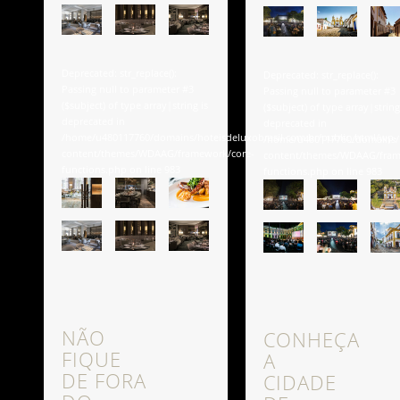
Deprecated
: str_replace():
Deprecated
: str_replace():
Passing null to parameter #3
Passing null to parameter #3
($subject) of type array|string is
($subject) of type array|string
deprecated in
deprecated in
/home/u480117760/domains/hoteisdeluxobrasil.com.br/public_html/wp-
/home/u480117760/domains/h
content/themes/WDAAG/framework/core-
content/themes/WDAAG/fram
functions.php
on line
983
functions.php
on line
983
NÃO
CONHEÇA
FIQUE
A
DE FORA
CIDADE