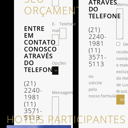
ATRAVÉS
Mens
ORÇAMENTO
DO
TELEFONE
E-
Telefone
ENTRE
(21)
mail
EM
2240-
CONTATO
1981
De
CONOSCO
(11)
receb
ATRAVÉS
3571-
novid
DO
5113
Opções
e mat
TELEFONE
exclus
ou
do Ho
(21)
solicite
de Lu
2240-
pelo
Brasil
Mensagem
1981
nosso formulário.
(11)
3571-
HOTÉIS PARTICIPANTES
5113