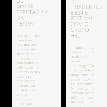
DO
DE
MAIOR
TIRADENTES
ESPETÁCULO
E ESTE
DA
FESTIVAL
TERRA!
COM O
GRUPO
HEL.
Espaço amplo e
confortável
para que você
A Mostra de
possa assistir
Cinema de
aos desfiles em
Tiradentes é um
uma estrutura
festival
com conforto e
cinematográfico
sofisticação no
que acontece
Carnaval do Rio
anualmente na
de Janeiro.
cidade histórica
Atendimento
de Tiradentes.
diferenciado,
O evento é
qualidade nos
realizado desde
serviços e
1997 e para
localização
amantes do
privilegiada no
cinema um