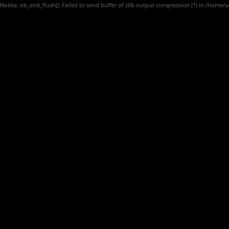
Notice
: ob_end_flush(): Failed to send buffer of zlib output compression (1) in
/home/u4