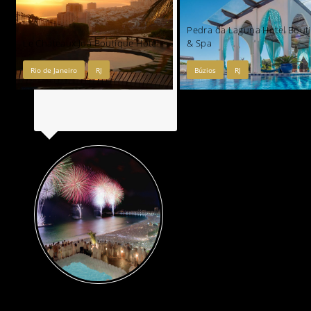
Pedra da Laguna Hotel Bout
Le Chateaux Joá Boutique Hotel
& Spa
Rio de Janeiro
RJ
Búzios
RJ