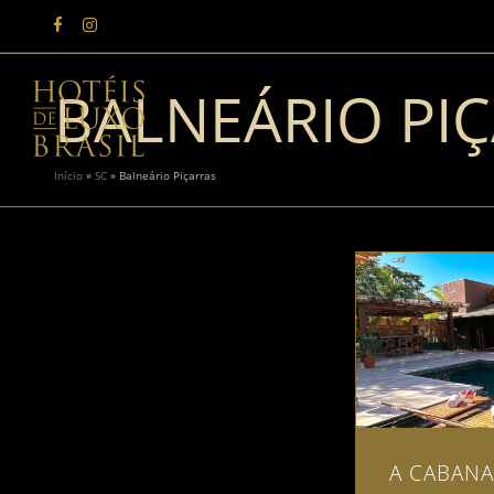
BALNEÁRIO PI
Início
»
SC
»
Balneário Piçarras
A CABANA