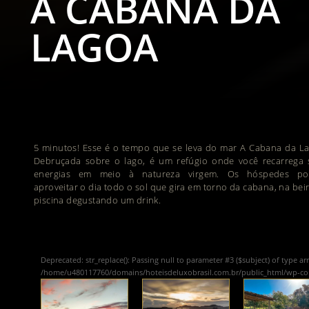
A CABANA DA
LAGOA
5 minutos! Esse é o tempo que se leva do mar A Cabana da L
Debruçada sobre o lago, é um refúgio onde você recarrega
energias em meio à natureza virgem. Os hóspedes p
aproveitar o dia todo o sol que gira em torno da cabana, na bei
piscina degustando um drink.
Deprecated
: str_replace(): Passing null to parameter #3 ($subject) of type ar
/home/u480117760/domains/hoteisdeluxobrasil.com.br/public_html/wp-c