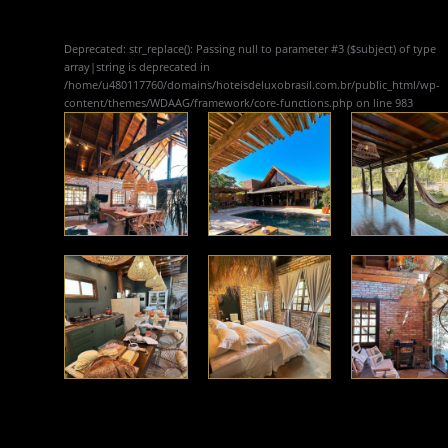
Deprecated
: str_replace(): Passing null to parameter #3 ($subject) of type
array|string is deprecated in
/home/u480117760/domains/hoteisdeluxobrasil.com.br/public_html/wp-
content/themes/WDAAG/framework/core-functions.php
on line
983