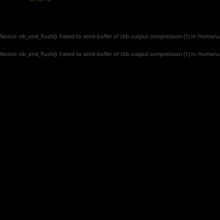
Notice
: ob_end_flush(): Failed to send buffer of zlib output compression (1) in
/home/u4
Notice
: ob_end_flush(): Failed to send buffer of zlib output compression (1) in
/home/u4