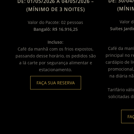
DE: 30/04
DE: 01/05/2026 À 04/05/2026 –
(MÍNI
(MÍNIMO DE 3 NOITES)
Valor d
Valor do Pacote: 02 pessoas
Suítes Jard
Bangalô: R$ 16.916,25
Incluso:
Café da manh
Café da manhã com os frios expostos,
principal no
passando desse horário, os pedidos são
cardápio de li
a lá carte por segurança alimentar e
promocional,
estacionamento.
na diária n
FAÇA SUA RESERVA
Tarifário vá
solicitadas 
FA