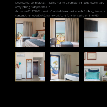
Deprecated
: str_replace(): Passing null to parameter #3 ($subject) of type
array|string is deprecated in
/home/u480117760/domains/hoteisdeluxobrasil.com.br/public_html/wp-
content/themes/WDAAG/framework/core-functions.php
on line
983