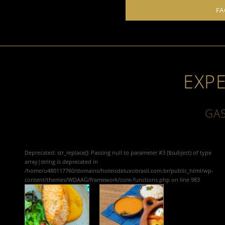
FA
EXP
GA
Deprecated
: str_replace(): Passing null to parameter #3 ($subject) of type
array|string is deprecated in
/home/u480117760/domains/hoteisdeluxobrasil.com.br/public_html/wp-
content/themes/WDAAG/framework/core-functions.php
on line
983