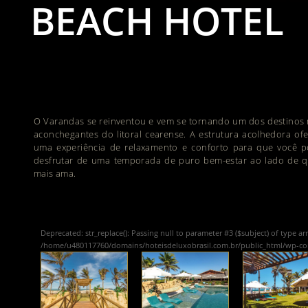
BEACH HOTEL
O Varandas se reinventou e vem se tornando um dos destinos 
aconchegantes do litoral cearense. A estrutura acolhedora of
uma experiência de relaxamento e conforto para que você p
desfrutar de uma temporada de puro bem-estar ao lado de 
mais ama.
Deprecated
: str_replace(): Passing null to parameter #3 ($subject) of type ar
/home/u480117760/domains/hoteisdeluxobrasil.com.br/public_html/wp-c