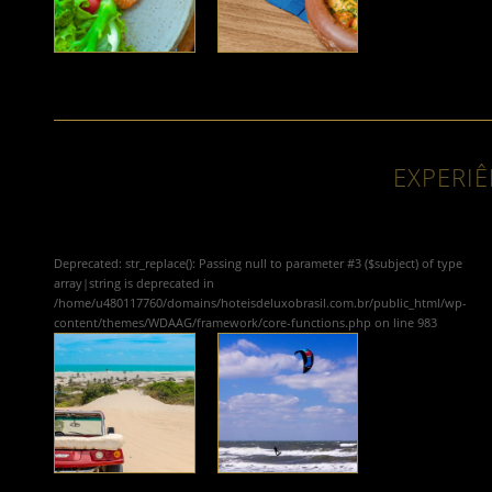
EXPERIÊ
Deprecated
: str_replace(): Passing null to parameter #3 ($subject) of type
array|string is deprecated in
/home/u480117760/domains/hoteisdeluxobrasil.com.br/public_html/wp-
content/themes/WDAAG/framework/core-functions.php
on line
983