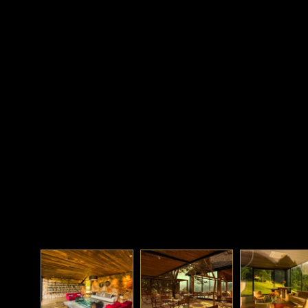
BOTANIQUE
Aninhado na confluência de três ricos vales fluviais, entre enc
pitorescas e montanhas deslumbrantes no coração da Serr
Mantiqueira, o Botanique Hotel & Spa fica a 1.200 m, no coraç
Bairro dos Mellos, a apenas 12 km de Campos do Jordão, 13 k
Sto Antonio do Pinhal e na divisa com São Bento do Sapucaí
novo Triângulo das Serras.
Deprecated
: str_replace(): Passing null to parameter #3 ($subject) of type ar
/home/u480117760/domains/hoteisdeluxobrasil.com.br/public_html/wp-c