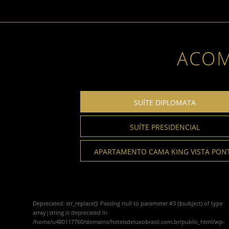
ACO
SUÍTE DIPLOMATA
SUÍTE PRESIDENCIAL
APARTAMENTO CAMA KING VISTA PON
Deprecated
: str_replace(): Passing null to parameter #3 ($subject) of type
array|string is deprecated in
/home/u480117760/domains/hoteisdeluxobrasil.com.br/public_html/wp-