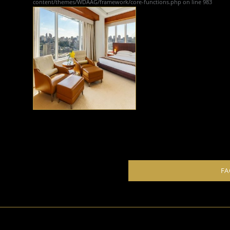
content/themes/WDAAG/framework/core-functions.php
on line
983
FA