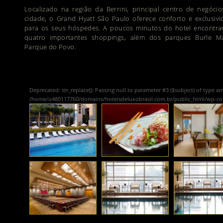
Localizado na região da Berrini, principal centro de negóci
cidade, o Grand Hyatt São Paulo oferece conforto e exclusiv
para os seus hóspedes. A poucos minutos do hotel encontra
quatro importantes shoppings, além dos parques Burle M
Parque do Povo.
Deprecated
: str_replace(): Passing null to parameter #3 ($subject) of type ar
/home/u480117760/domains/hoteisdeluxobrasil.com.br/public_html/wp-c