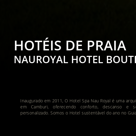
HOTÉIS DE PRAIA
NAUROYAL HOTEL BOUTI
Inaugurado em 2011, O Hotel Spa Nau Royal é uma arqui
em Camburi, oferecendo conforto, descanso e so
personalizado. Somos o Hotel sustentável do ano no Guia