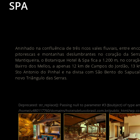
SPA
Aninhado na confluência de três ricos vales fluviais, entre enc
pitorescas e montanhas deslumbrantes no coração da Serr
Mantiqueira, o Botanique Hotel & Spa fica a 1.200 m, no coraç
Bairro dos Mellos, a apenas 12 km de Campos do Jordão, 13 k
Sto Antonio do Pinhal e na divisa com São Bento do Sapucaí
novo Triângulo das Serras.
Deprecated
: str_replace(): Passing null to parameter #3 ($subject) of type ar
/home/u480117760/domains/hoteisdeluxobrasil.com.br/public_html/wp-c