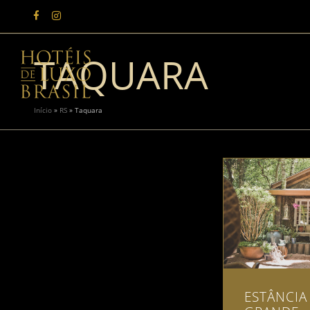
TAQUARA
Início
»
RS
»
Taquara
ESTÂNCIA