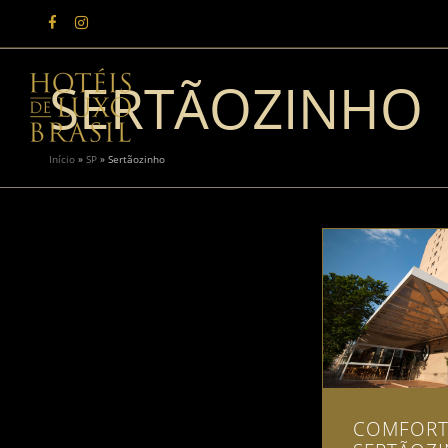
SERTÃOZINHO
Início
»
SP
»
Sertãozinho
COMFORT