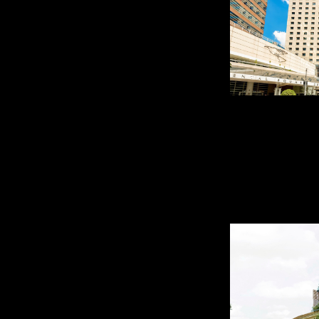
PULLMAN
VILA OLÍ
São Paulo - S