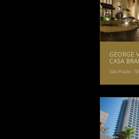
GEORGE V
CASA BR
São Paulo - S