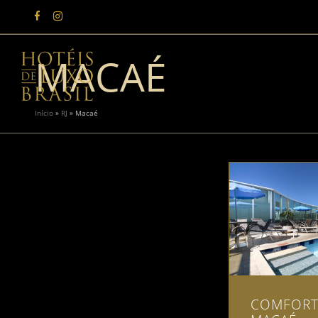
MACAÉ
Início
»
RJ
»
Macaé
COMFORT