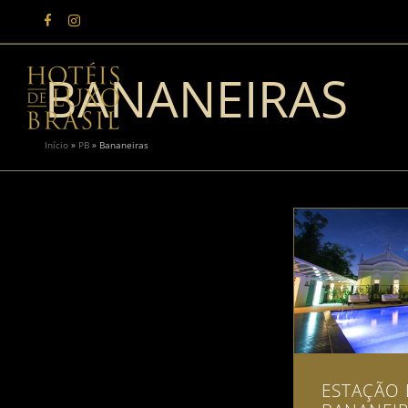
BANANEIRAS
Início
»
PB
»
Bananeiras
ESTAÇÃO 