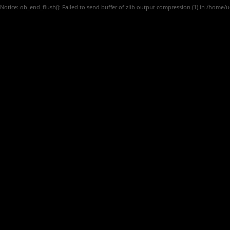
Notice
: ob_end_flush(): Failed to send buffer of zlib output compression (1) in
/home/u4