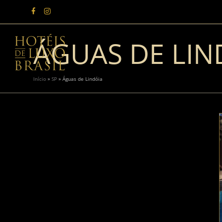
ÁGUAS DE LIN
Início
»
SP
»
Águas de Lindóia