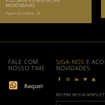
POUSADA ESTÂNCIA DAS
MONTANHAS
Águas de Lindóia - SP
FALE COM
SIGA-NOS
E ACO
NOSSO TIME
NOVIDADES
facebook
instagram
linkedin
vimeo
yout
Raquel
RECEBA NOSSA NEWSLET