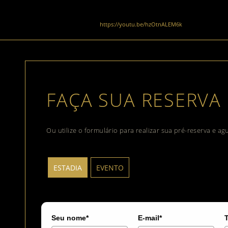
https://youtu.be/hzOtnALEM6k
FAÇA SUA RESERVA
Ou utilize o formulário para realizar sua pré-reserva e a
ESTADIA
EVENTO
Seu nome*
E-mail*