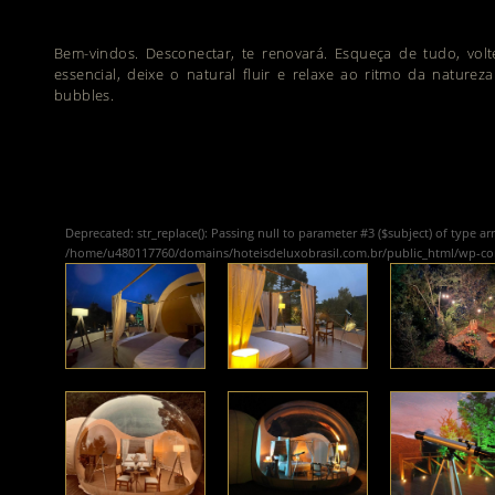
Bem-vindos. Desconectar, te renovará. Esqueça de tudo, volt
essencial, deixe o natural fluir e relaxe ao ritmo da naturez
bubbles.
Deprecated
: str_replace(): Passing null to parameter #3 ($subject) of type ar
/home/u480117760/domains/hoteisdeluxobrasil.com.br/public_html/wp-c