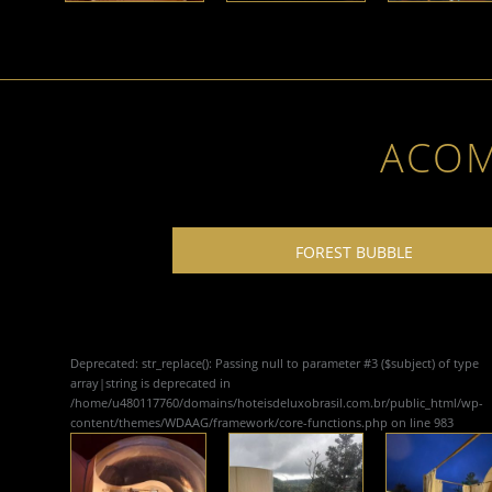
ACO
FOREST BUBBLE
Deprecated
: str_replace(): Passing null to parameter #3 ($subject) of type
array|string is deprecated in
/home/u480117760/domains/hoteisdeluxobrasil.com.br/public_html/wp-
content/themes/WDAAG/framework/core-functions.php
on line
983