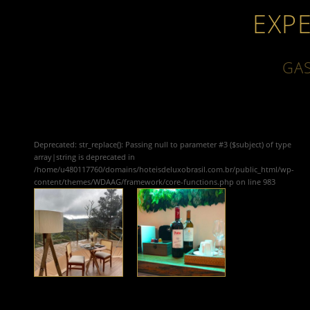
EXP
GA
Deprecated
: str_replace(): Passing null to parameter #3 ($subject) of type
array|string is deprecated in
/home/u480117760/domains/hoteisdeluxobrasil.com.br/public_html/wp-
content/themes/WDAAG/framework/core-functions.php
on line
983