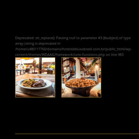
Deprecated
: str_replace(): Passing null to parameter #3 ($subject) of type
array|string is deprecated in
/home/u480117760/domains/hoteisdeluxobrasil.com.br/public_html/wp-
content/themes/WDAAG/framework/core-functions.php
on line
983