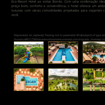
Eco-Resort Hotel ao visitar Bonito. Com uma combinação idea
preço bom, conforto e conveniência, o hotel oferece um ambi
luxuoso com várias comodidades projetadas para viajantes 
você.
Deprecated
: str_replace(): Passing null to parameter #3 ($subject) of type ar
/home/u480117760/domains/hoteisdeluxobrasil.com.br/public_html/wp-c