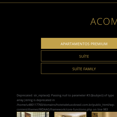
ACO
APARTAMENTOS PREMIUM
SUÍTE
SUÍTE FAMILY
Deprecated
: str_replace(): Passing null to parameter #3 ($subject) of type
array|string is deprecated in
/home/u480117760/domains/hoteisdeluxobrasil.com.br/public_html/wp-
content/themes/WDAAG/framework/core-functions.php
on line
983