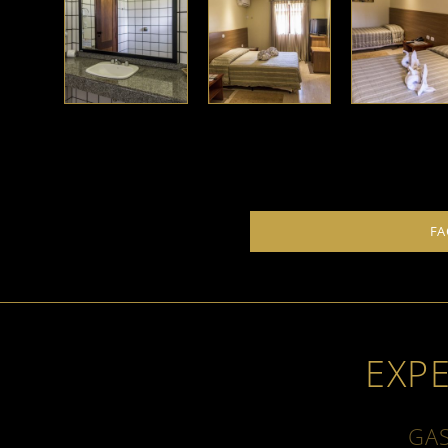
FA
EXP
GA