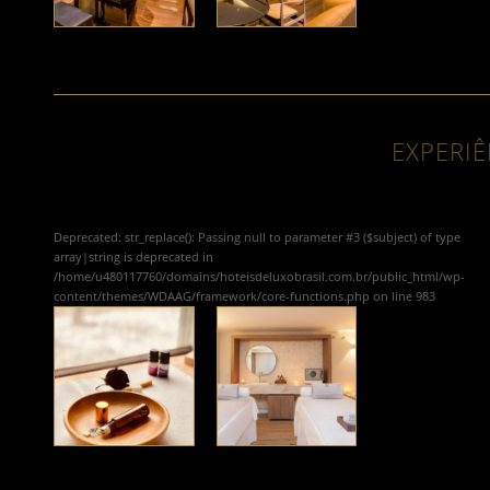
EXPERIÊ
Deprecated
: str_replace(): Passing null to parameter #3 ($subject) of type
array|string is deprecated in
/home/u480117760/domains/hoteisdeluxobrasil.com.br/public_html/wp-
content/themes/WDAAG/framework/core-functions.php
on line
983