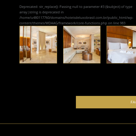
Deprecated
: str_replace(): Passing null to parameter #3 ($subject) of type
array|string is deprecated in
/home/u480117760/domains/hoteisdeluxobrasil.com.br/public_html/wp-
content/themes/WDAAG/framework/core-functions.php
on line
983
FA