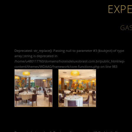
EXP
GA
Deprecated
: str_replace(): Passing null to parameter #3 ($subject) of type
array|string is deprecated in
/home/u480117760/domains/hoteisdeluxobrasil.com.br/public_html/wp-
content/themes/WDAAG/framework/core-functions.php
on line
983