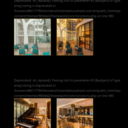
Deprecated
: str_replace(): Passing null to parameter #3 ($subject) of type
array|string is deprecated in
/home/u480117760/domains/hoteisdeluxobrasil.com.br/public_html/wp-
content/themes/WDAAG/framework/core-functions.php
on line
983
Deprecated
: str_replace(): Passing null to parameter #3 ($subject) of type
array|string is deprecated in
/home/u480117760/domains/hoteisdeluxobrasil.com.br/public_html/wp-
content/themes/WDAAG/framework/core-functions.php
on line
983