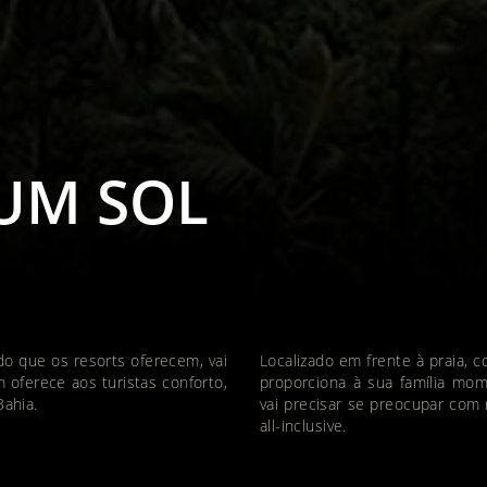
UM SOL
do que os resorts oferecem, vai
Localizado em frente à praia, 
oferece aos turistas conforto,
proporciona à sua família mom
Bahia.
vai precisar se preocupar com 
all-inclusive.