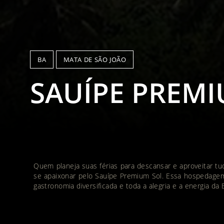
BA
MATA DE SÃO JOÃO
SAUÍPE PREMI
Quem planeja suas férias para descansar e aproveitar tu
se apaixonar pelo Sauípe Premium Sol. Essa hospedagem 
gastronomia diversificada e toda a alegria e a energia da 