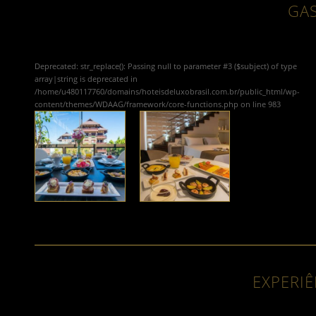
GA
Deprecated
: str_replace(): Passing null to parameter #3 ($subject) of type
array|string is deprecated in
/home/u480117760/domains/hoteisdeluxobrasil.com.br/public_html/wp-
content/themes/WDAAG/framework/core-functions.php
on line
983
EXPERIÊ