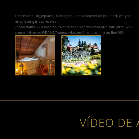
Deprecated
: str_replace(): Passing null to parameter #3 ($subject) of type
array|string is deprecated in
/home/u480117760/domains/hoteisdeluxobrasil.com.br/public_html/wp-
content/themes/WDAAG/framework/core-functions.php
on line
983
VÍDEO DE