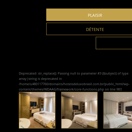
PLAISIR
DÉTENTE
Deprecated
: str_replace(): Passing null to parameter #3 ($subject) of type
array|string is deprecated in
/home/u480117760/domains/hoteisdeluxobrasil.com.br/public_html/wp-
content/themes/WDAAG/framework/core-functions.php
on line
983