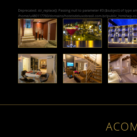
Deprecated
: str_replace(): Passing null to parameter #3 ($subject) of type ar
/home/u480117760/domains/hoteisdeluxobrasil.com.br/public_html/wp-c
ACO