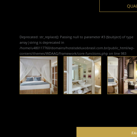
QUA
Deprecated
: str_replace(): Passing null to parameter #3 ($subject) of type
array|string is deprecated in
/home/u480117760/domains/hoteisdeluxobrasil.com.br/public_html/wp-
content/themes/WDAAG/framework/core-functions.php
on line
983
FA