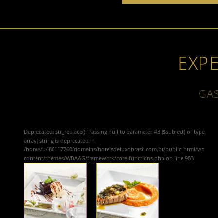
EXP
GA
Deprecated
: str_replace(): Passing null to parameter #3 ($subject) of type
array|string is deprecated in
/home/u480117760/domains/hoteisdeluxobrasil.com.br/public_html/wp-
content/themes/WDAAG/framework/core-functions.php
on line
983