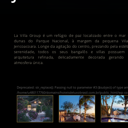
La Villa Group é um refúgio de paz localizado entre o mar 
dunas do Parque Nacional, à margem da pequena Vil
Jericoacoara. Longe da agitação do centro, prezando pela estét
serenidade, todos os seus bangalôs e villas possuem
arquitetura refinada, delicadamente decorada gerando
atmosfera única.
Deprecated
: str_replace(): Passing null to parameter #3 ($subject) of type ar
/home/u480117760/domains/hoteisdeluxobrasil.com.br/public_html/wp-c