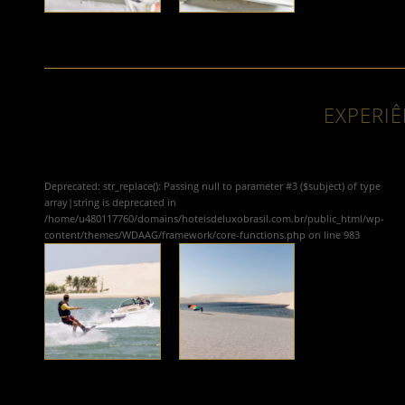
EXPERIÊ
Deprecated
: str_replace(): Passing null to parameter #3 ($subject) of type
array|string is deprecated in
/home/u480117760/domains/hoteisdeluxobrasil.com.br/public_html/wp-
content/themes/WDAAG/framework/core-functions.php
on line
983