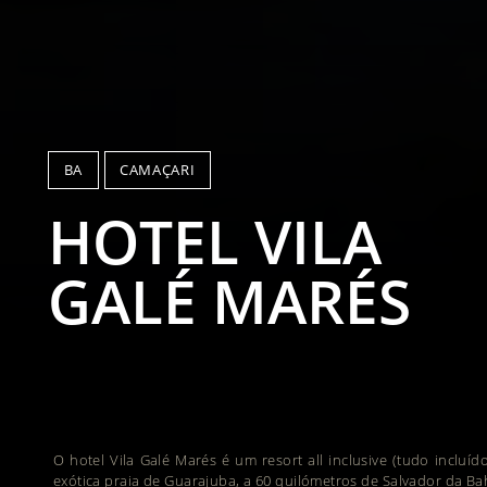
BA
CAMAÇARI
HOTEL VILA
GALÉ MARÉS
O hotel Vila Galé Marés é um resort all inclusive (tudo incluíd
exótica praia de Guarajuba, a 60 quilómetros de Salvador da Ba