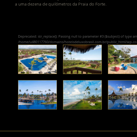
a uma dezena de quilómetros da Praia do Forte.
Deprecated
: str_replace(): Passing null to parameter #3 ($subject) of type ar
/home/u480117760/domains/hoteisdeluxobrasil.com.br/public_html/wp-c