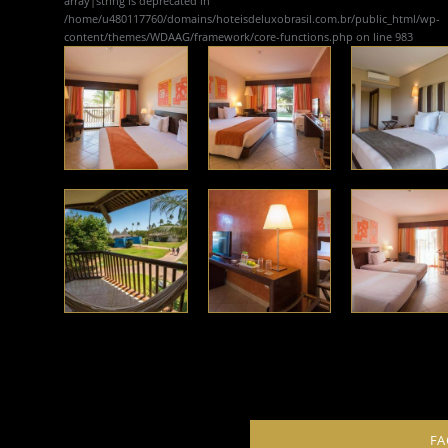
array|string is deprecated in
/home/u480117760/domains/hoteisdeluxobrasil.com.br/public_html/wp-
content/themes/WDAAG/framework/core-functions.php
on line
983
FA