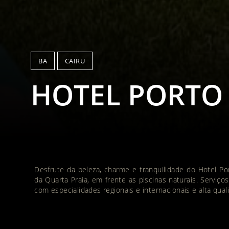
BA
CAIRU
HOTEL PORTO
Desfrute da beleza, charme e tranquilidade do Hotel P
da Quarta Praia, em frente as piscinas naturais. Serviç
com especialidades regionais e internacionais e alta qual