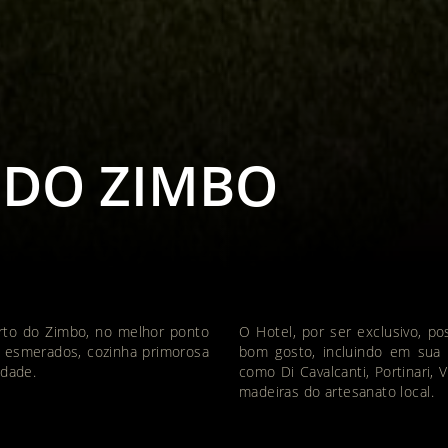
 DO ZIMBO
orto do Zimbo, no melhor ponto
O Hotel, por ser exclusivo, 
os esmerados, cozinha primorosa
bom gosto, incluindo em sua d
idade.
como Di Cavalcanti, Portinari,
madeiras do artesanato local.