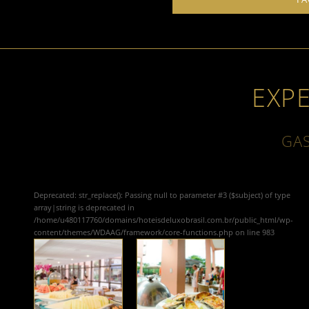
EXP
GA
Deprecated
: str_replace(): Passing null to parameter #3 ($subject) of type
array|string is deprecated in
/home/u480117760/domains/hoteisdeluxobrasil.com.br/public_html/wp-
content/themes/WDAAG/framework/core-functions.php
on line
983