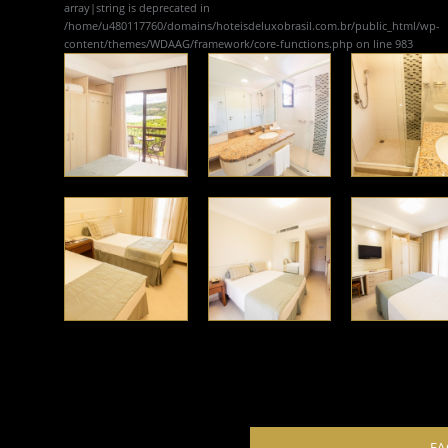
array|string is deprecated in
/home/u480117760/domains/hoteisdeluxobrasil.com.br/public_html/wp-
content/themes/WDAAG/framework/core-functions.php
on line
983
FA