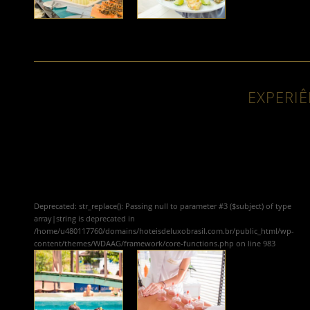
EXPERIÊ
Deprecated
: str_replace(): Passing null to parameter #3 ($subject) of type
array|string is deprecated in
/home/u480117760/domains/hoteisdeluxobrasil.com.br/public_html/wp-
content/themes/WDAAG/framework/core-functions.php
on line
983