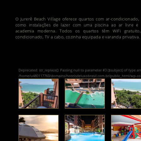
O Jurerê Beach Village oferece quartos com ar-condicionado,
como instalações de lazer com uma piscina ao ar livre e
academia moderna. Todos os quartos têm WiFi gratuito,
condicionado, TV a cabo, cozinha equipada e varanda privativa.
Deprecated
: str_replace(): Passing null to parameter #3 ($subject) of type ar
/home/u480117760/domains/hoteisdeluxobrasil.com.br/public_html/wp-c