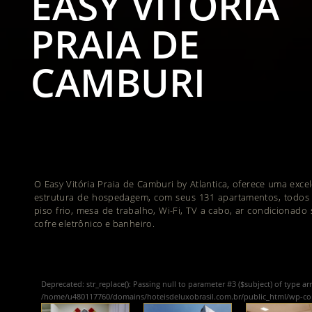
EASY VITÓRIA
PRAIA DE
CAMBURI
O Easy Vitória Praia de Camburi by Atlantica, oferece uma exce
estrutura de hospedagem, com seus 131 apartamentos, todos
piso frio, mesa de trabalho, Wi-Fi, TV a cabo, ar condicionado s
cofre eletrônico e banheiro.
Deprecated
: str_replace(): Passing null to parameter #3 ($subject) of type ar
/home/u480117760/domains/hoteisdeluxobrasil.com.br/public_html/wp-c