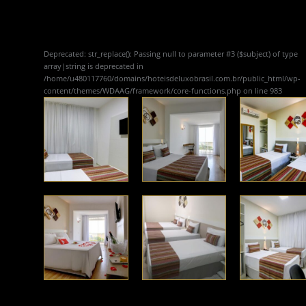
Deprecated
: str_replace(): Passing null to parameter #3 ($subject) of type
array|string is deprecated in
/home/u480117760/domains/hoteisdeluxobrasil.com.br/public_html/wp-
content/themes/WDAAG/framework/core-functions.php
on line
983