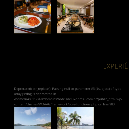
EXPERIÊ
Deprecated
: str_replace(): Passing null to parameter #3 ($subject) of type
array|string is deprecated in
/home/u480117760/domains/hoteisdeluxobrasil.com.br/public_html/wp-
content/themes/WDAAG/framework/core-functions.php
on line
983