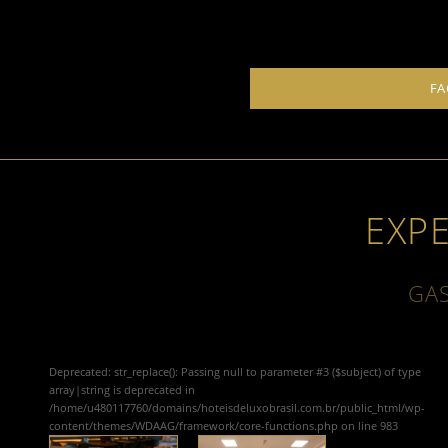
FA
EXP
GA
Deprecated
: str_replace(): Passing null to parameter #3 ($subject) of type
array|string is deprecated in
/home/u480117760/domains/hoteisdeluxobrasil.com.br/public_html/wp-
content/themes/WDAAG/framework/core-functions.php
on line
983