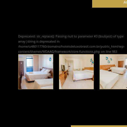
A
Deprecated
: str_replace(): Passing null to parameter #3 ($subject) of type
array|string is deprecated in
/home/u480117760/domains/hoteisdeluxobrasil.com.br/public_html/wp-
content/themes/WDAAG/framework/core-functions.php
on line
983