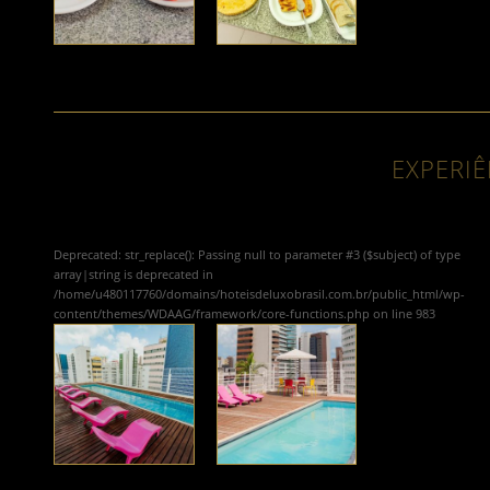
EXPERIÊ
Deprecated
: str_replace(): Passing null to parameter #3 ($subject) of type
array|string is deprecated in
/home/u480117760/domains/hoteisdeluxobrasil.com.br/public_html/wp-
content/themes/WDAAG/framework/core-functions.php
on line
983