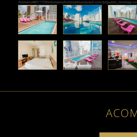
/home/u480117760/domains/hoteisdeluxobrasil.com.br/public_html/wp-c
ACO