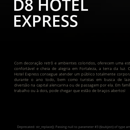
D8 HOTEL
EXPRESS
Com decoração retrô e ambientes coloridos, oferecem uma est
confortável e cheia de alegria em Fortaleza, a terra da luz.
Hotel Express consegue atender um público totalmente corpor
durante o ano todo, bem como turistas em busca de laz
diversão na capital alencarina ou de passagem por ela. Em famíl
trabalho ou à dois, pode chegar que estão de braços abertos!
Deprecated
: str_replace(): Passing null to parameter #3 ($subject) of type ar