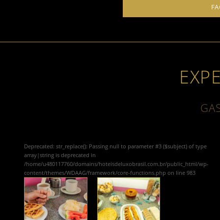
FA
EXP
GA
Deprecated
: str_replace(): Passing null to parameter #3 ($subject) of type
array|string is deprecated in
/home/u480117760/domains/hoteisdeluxobrasil.com.br/public_html/wp-
content/themes/WDAAG/framework/core-functions.php
on line
983