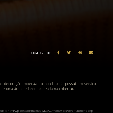
 decoração impecável o hotel ainda possui um serviço
de uma área de lazer localizada na cobertura.
public_html/wp-content/themes/WDAAG/framework/core-functions.php