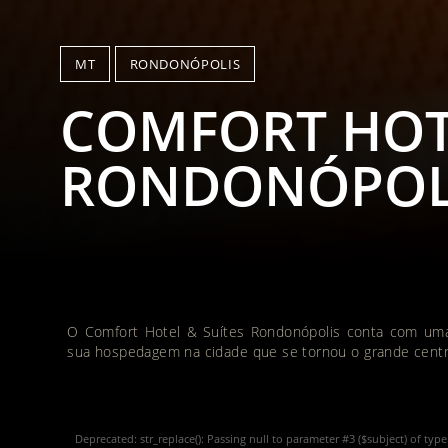
MT
RONDONÓPOLIS
COMFORT HOTE
RONDONÓPOL
O Comfort Hotel & Suítes Rondonópolis conta com uma 
sua hospedagem na cidade que se tornou o grande cent
Deprecated
: str_replace(): Passing null to parameter #3 ($subject) of typ