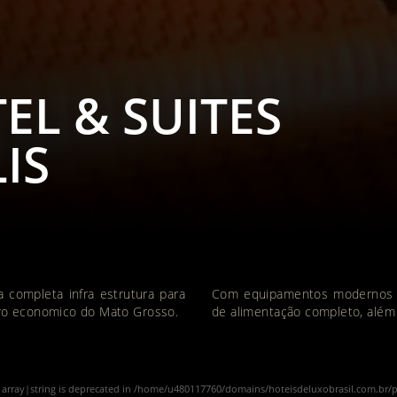
L & SUITES
IS
completa infra estrutura para
Com equipamentos modernos e
ro economico do Mato Grosso.
de alimentação completo, além 
e array|string is deprecated in
/home/u480117760/domains/hoteisdeluxobrasil.com.br/