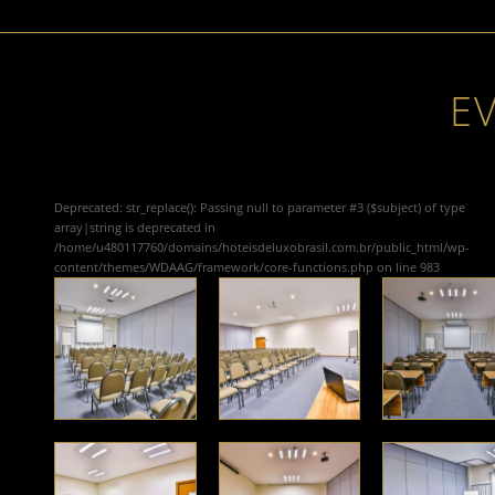
E
Deprecated
: str_replace(): Passing null to parameter #3 ($subject) of type
array|string is deprecated in
/home/u480117760/domains/hoteisdeluxobrasil.com.br/public_html/wp-
content/themes/WDAAG/framework/core-functions.php
on line
983