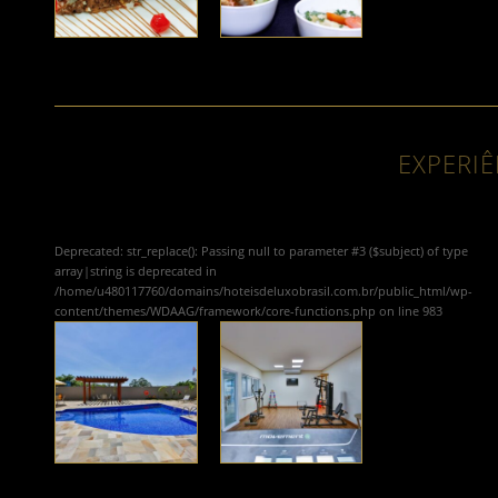
EXPERIÊ
Deprecated
: str_replace(): Passing null to parameter #3 ($subject) of type
array|string is deprecated in
/home/u480117760/domains/hoteisdeluxobrasil.com.br/public_html/wp-
content/themes/WDAAG/framework/core-functions.php
on line
983