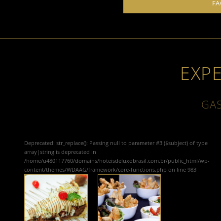
FA
EXP
GA
Deprecated
: str_replace(): Passing null to parameter #3 ($subject) of type
array|string is deprecated in
/home/u480117760/domains/hoteisdeluxobrasil.com.br/public_html/wp-
content/themes/WDAAG/framework/core-functions.php
on line
983