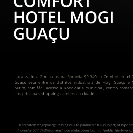
COMFORT
HOTEL MOGI
GUAÇU
Localizado a 2 minutos da Rodovia SP-340, o Comfort Hotel 
Guaçu está entre os distritos industriais de Mogi Guaçu e 
Mirim, com fácil acesso a Rodoviária municipal, centro comerc
aos principais shoppings centers da cidade.
Deprecated
: str_replace(): Passing null to parameter #3 ($subject) of type ar
/home/u480117760/domains/hoteisdeluxobrasil.com.br/public_html/wp-c