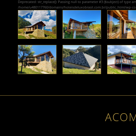
Deprecated
: str_replace(): Passing null to parameter #3 ($subject) of type ar
/home/u480117760/domains/hoteisdeluxobrasil.com.br/public_html/wp-c
ACO