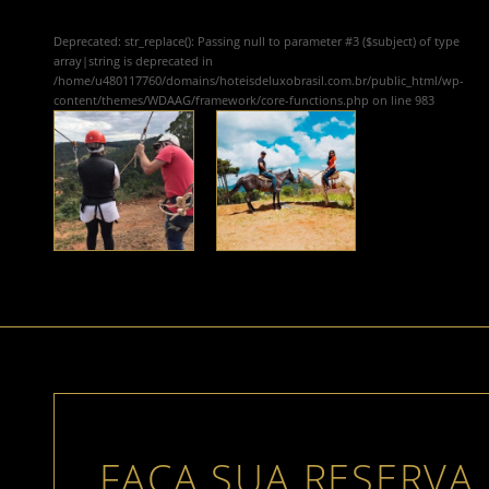
Deprecated
: str_replace(): Passing null to parameter #3 ($subject) of type
array|string is deprecated in
/home/u480117760/domains/hoteisdeluxobrasil.com.br/public_html/wp-
content/themes/WDAAG/framework/core-functions.php
on line
983
FAÇA SUA RESERVA