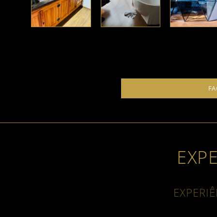
FA
EXP
EXPERIÊ