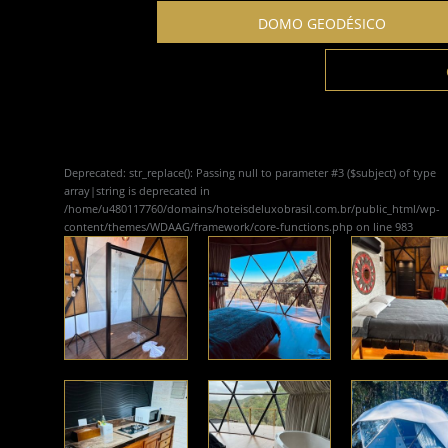
DOMO GEODÉSICO
Deprecated
: str_replace(): Passing null to parameter #3 ($subject) of type
array|string is deprecated in
/home/u480117760/domains/hoteisdeluxobrasil.com.br/public_html/wp-
content/themes/WDAAG/framework/core-functions.php
on line
983