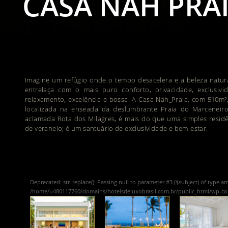
CASA NÄH PRA
Imagine um refúgio onde o tempo desacelera e a beleza natur
entrelaça com o mais puro conforto, privacidade, exclusivid
relaxamento, excelência e bossa. A Casa Näh_Praia, com 510m²,
localizada na enseada da deslumbrante Praia do Marceneiro
aclamada Rota dos Milagres, é mais do que uma simples resid
de veraneio; é um santuário de exclusividade e bem-estar.
Deprecated
: str_replace(): Passing null to parameter #3 ($subject) of type ar
/home/u480117760/domains/hoteisdeluxobrasil.com.br/public_html/wp-c