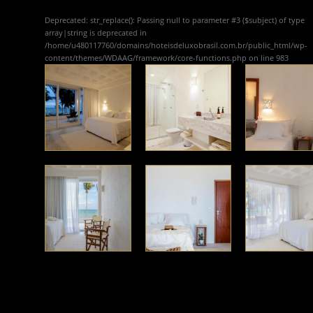
Deprecated
: str_replace(): Passing null to parameter #3 ($subject) of type
array|string is deprecated in
/home/u480117760/domains/hoteisdeluxobrasil.com.br/public_html/wp-
content/themes/WDAAG/framework/core-functions.php
on line
983