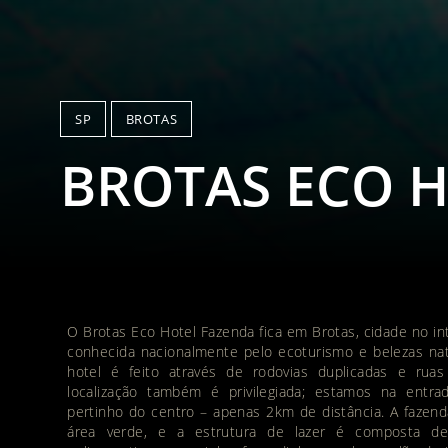
SP
BROTAS
BROTAS ECO 
O Brotas Eco Hotel Fazenda fica em Brotas, cidade no in
conhecida nacionalmente pelo ecoturismo e belezas nat
hotel é feito através de rodovias duplicadas e ruas
localização também é privilegiada; estamos na entra
pertinho do centro – apenas 2km de distância. A fazend
área verde, e a estrutura de lazer é composta de