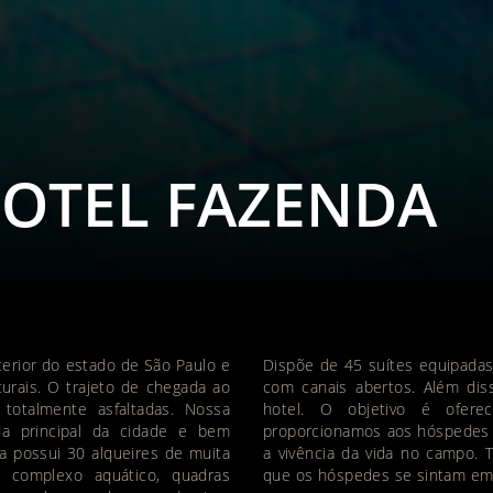
HOTEL FAZENDA
terior do estado de São Paulo e
Dispõe de 45 suítes equipadas 
urais. O trajeto de chegada ao
com canais abertos. Além diss
 totalmente asfaltadas. Nossa
hotel. O objetivo é ofer
da principal da cidade e bem
proporcionamos aos hóspedes u
a possui 30 alqueires de muita
a vivência da vida no campo. 
 complexo aquático, quadras
que os hóspedes se sintam em