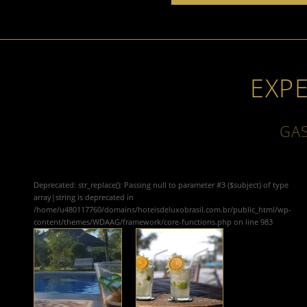
EXP
GA
Deprecated
: str_replace(): Passing null to parameter #3 ($subject) of type
array|string is deprecated in
/home/u480117760/domains/hoteisdeluxobrasil.com.br/public_html/wp-
content/themes/WDAAG/framework/core-functions.php
on line
983