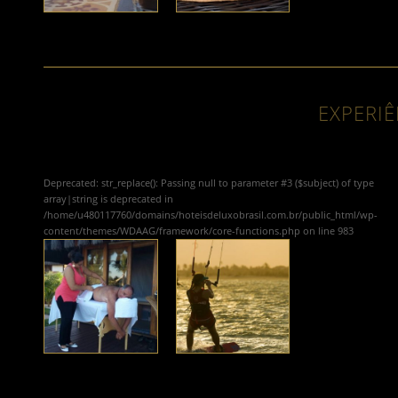
EXPERIÊ
Deprecated
: str_replace(): Passing null to parameter #3 ($subject) of type
array|string is deprecated in
/home/u480117760/domains/hoteisdeluxobrasil.com.br/public_html/wp-
content/themes/WDAAG/framework/core-functions.php
on line
983