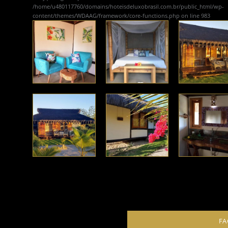
/home/u480117760/domains/hoteisdeluxobrasil.com.br/public_html/wp-
content/themes/WDAAG/framework/core-functions.php
on line
983
FA