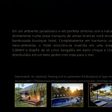
Em um ambiente paradisíaco e em perfeita sintonia com a natu
diretamente numa praia tranquila de areias brancas você enc
bambusada boutique hotel. Completamente em harmonia c
meio-ambiente, o hotel encontra-se inserida em uma áre
5.000m² e dispõe de só cinco bangalôs em estilo chique e rús
distribuídos em um belo jardim com vista para o mar.
Deprecated
: str_replace(): Passing null to parameter #3 ($subject) of type ar
/home/u480117760/domains/hoteisdeluxobrasil.com.br/public_html/wp-c