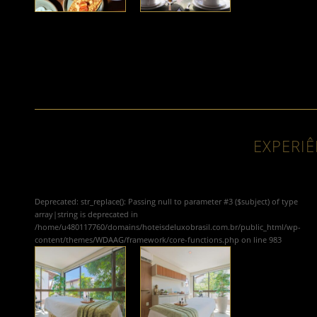
EXPERIÊ
Deprecated
: str_replace(): Passing null to parameter #3 ($subject) of type
array|string is deprecated in
/home/u480117760/domains/hoteisdeluxobrasil.com.br/public_html/wp-
content/themes/WDAAG/framework/core-functions.php
on line
983