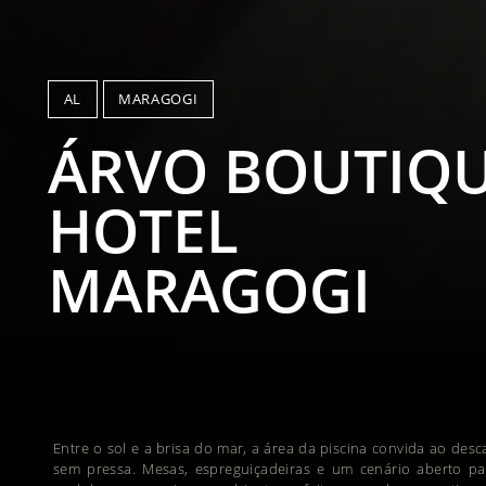
AL
MARAGOGI
ÁRVO BOUTIQ
HOTEL
MARAGOGI
Entre o sol e a brisa do mar, a área da piscina convida ao des
sem pressa. Mesas, espreguiçadeiras e um cenário aberto pa