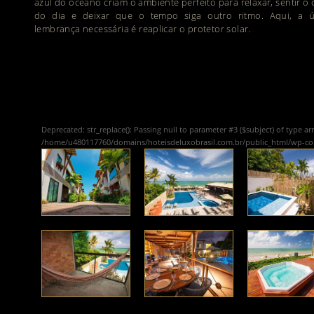
azul do oceano criam o ambiente perfeito para relaxar, sentir o 
do dia e deixar que o tempo siga outro ritmo. Aqui, a ú
lembrança necessária é reaplicar o protetor solar.
Deprecated
: str_replace(): Passing null to parameter #3 ($subject) of type ar
/home/u480117760/domains/hoteisdeluxobrasil.com.br/public_html/wp-c