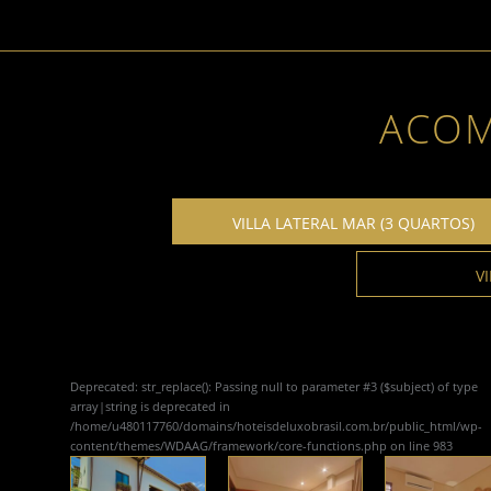
ACO
VILLA LATERAL MAR (3 QUARTOS)
V
Deprecated
: str_replace(): Passing null to parameter #3 ($subject) of type
array|string is deprecated in
/home/u480117760/domains/hoteisdeluxobrasil.com.br/public_html/wp-
content/themes/WDAAG/framework/core-functions.php
on line
983