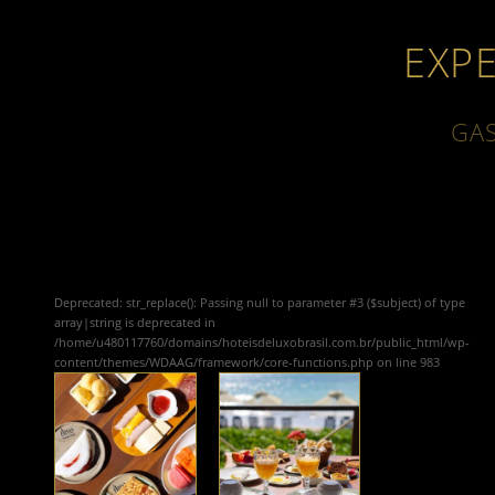
EXP
GA
Deprecated
: str_replace(): Passing null to parameter #3 ($subject) of type
array|string is deprecated in
/home/u480117760/domains/hoteisdeluxobrasil.com.br/public_html/wp-
content/themes/WDAAG/framework/core-functions.php
on line
983