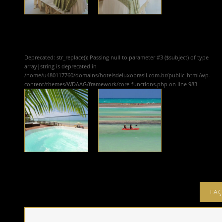
Deprecated
: str_replace(): Passing null to parameter #3 ($subject) of type
array|string is deprecated in
/home/u480117760/domains/hoteisdeluxobrasil.com.br/public_html/wp-
content/themes/WDAAG/framework/core-functions.php
on line
983
FAÇ