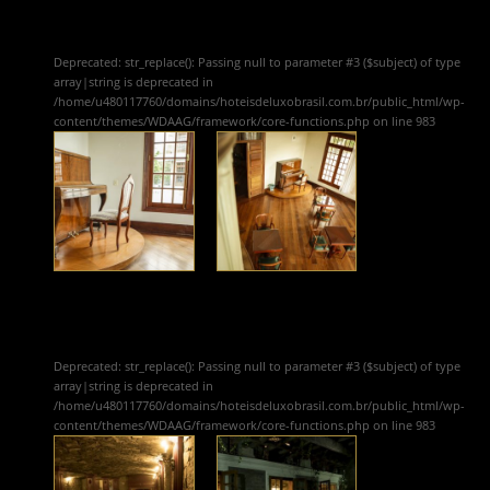
Deprecated
: str_replace(): Passing null to parameter #3 ($subject) of type
array|string is deprecated in
/home/u480117760/domains/hoteisdeluxobrasil.com.br/public_html/wp-
content/themes/WDAAG/framework/core-functions.php
on line
983
Deprecated
: str_replace(): Passing null to parameter #3 ($subject) of type
array|string is deprecated in
/home/u480117760/domains/hoteisdeluxobrasil.com.br/public_html/wp-
content/themes/WDAAG/framework/core-functions.php
on line
983