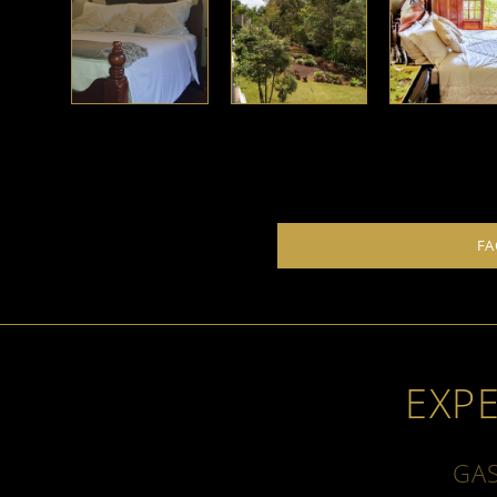
FA
EXP
GA