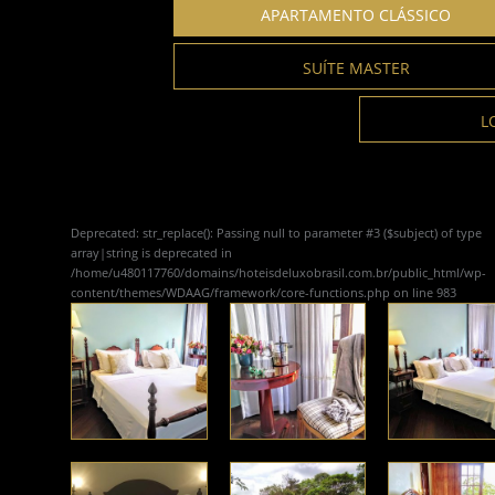
APARTAMENTO CLÁSSICO
SUÍTE MASTER
L
Deprecated
: str_replace(): Passing null to parameter #3 ($subject) of type
array|string is deprecated in
/home/u480117760/domains/hoteisdeluxobrasil.com.br/public_html/wp-
content/themes/WDAAG/framework/core-functions.php
on line
983