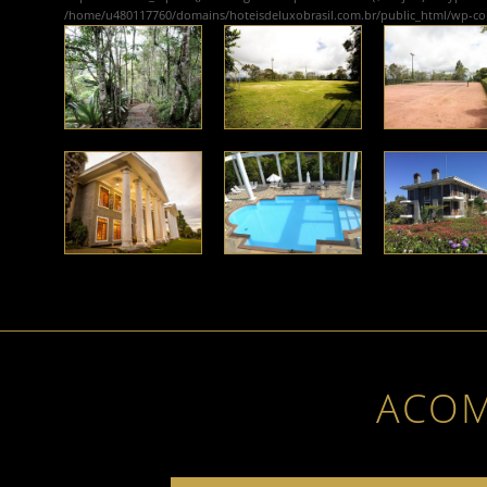
/home/u480117760/domains/hoteisdeluxobrasil.com.br/public_html/wp-c
ACO