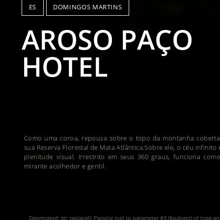
ES
DOMINGOS MARTINS
AROSO PAÇO
HOTEL
Como uma coroa, repousa sobre o topo da montanha coberta
sua Reserva Florestal de Mata Atlântica.Sobre ele, o céu infinito
plenitude visual. Irrestrito em seus 360 graus, funciona co
mirante acolhedor e gentil.
Deprecated
: str_replace(): Passing null to parameter #3 ($subject) of type ar