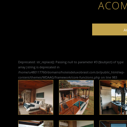
ACO
A
Deprecated
: str_replace(): Passing null to parameter #3 ($subject) of type
array|string is deprecated in
/home/u480117760/domains/hoteisdeluxobrasil.com.br/public_html/wp-
content/themes/WDAAG/framework/core-functions.php
on line
983