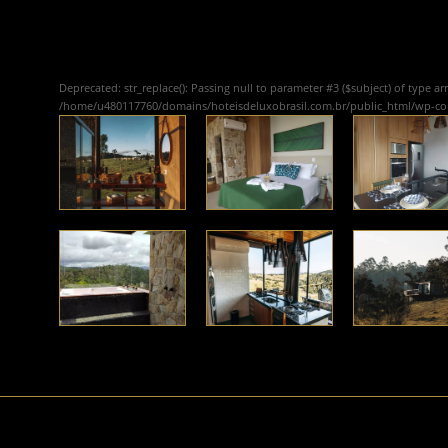
Deprecated
: str_replace(): Passing null to parameter #3 ($subject) of type ar
/home/u480117760/domains/hoteisdeluxobrasil.com.br/public_html/wp-c