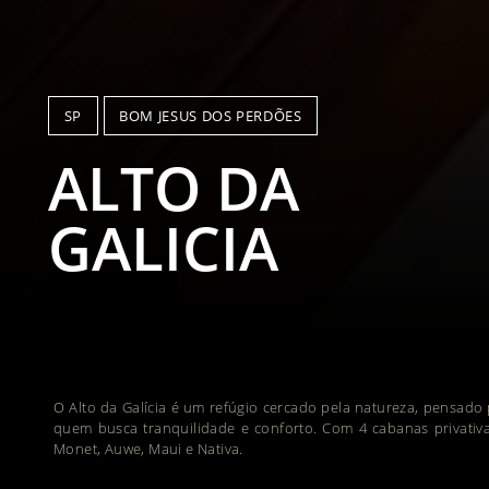
SP
BOM JESUS DOS PERDÕES
ALTO DA
GALICIA
O Alto da Galícia é um refúgio cercado pela natureza, pensado
quem busca tranquilidade e conforto. Com 4 cabanas privativ
Monet, Auwe, Maui e Nativa.