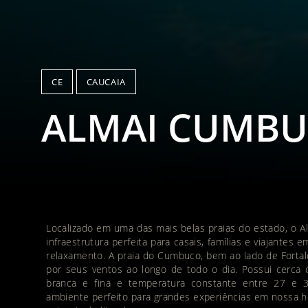
CE
CAUCAIA
ALMAI CUMB
Localizado em uma das mais belas praias do estado, o
infraestrutura perfeita para casais, famílias e viajantes 
relaxamento. A praia do Cumbuco, bem ao lado de Fortal
por seus ventos ao longo de todo o dia. Possui cerca 
branca e fina e temperatura constante entre 27 e 3
ambiente perfeito para grandes experiências em nossa 