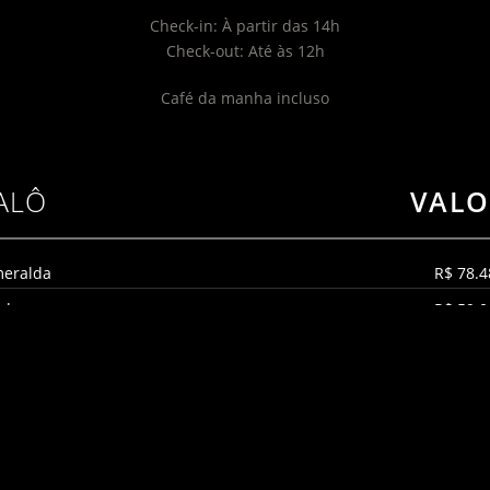
Check-in: À partir das 14h
Check-out: Até às 12h
Café da manha incluso
ALÔ
VALO
meralda
R$ 78.4
lda
R$ 59.0
a
R$ 43.2
do
R$ 35.2
atomirim
R$ 33.8
irim
R$ 24.4