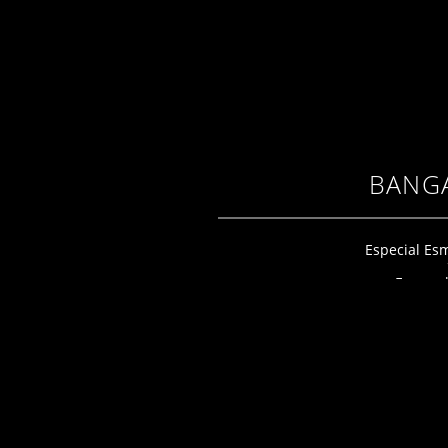
BANG
Especial Es
Esmera
Da Vil
Arvore
Especial Anh
Anhatom